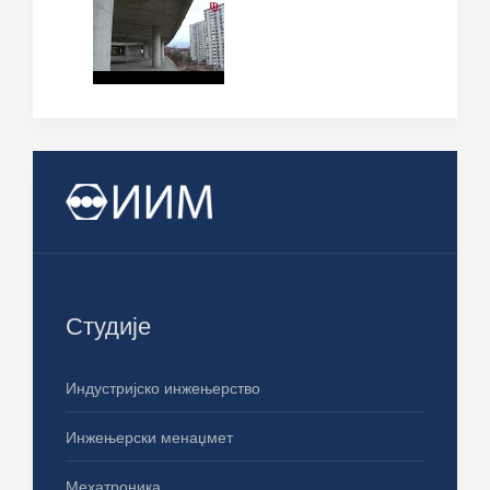
Студије
Индустријско инжењерство
Инжењерски менаџмет
Мехатроника