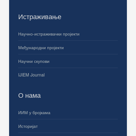
Истраживање
Научно-истраживачки пројекти
Међународни пројекти
Научни скупови
IJIEM Journal
О нама
ИИМ у бројкама
Историјат