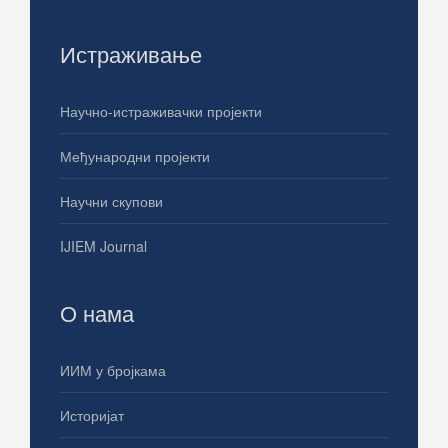
Истраживање
Научно-истраживачки пројекти
Међународни пројекти
Научни скупови
IJIEM Journal
О нама
ИИМ у бројкама
Историјат