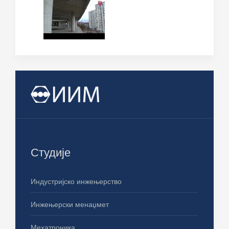
Студије
Индустријско инжењерство
Инжењерски менаџмет
Мехатроника