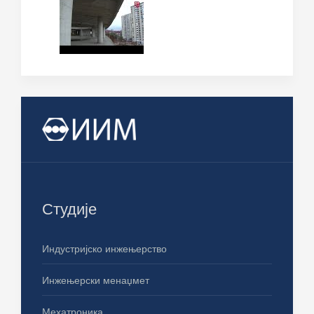
Студије
Индустријско инжењерство
Инжењерски менаџмет
Мехатроника