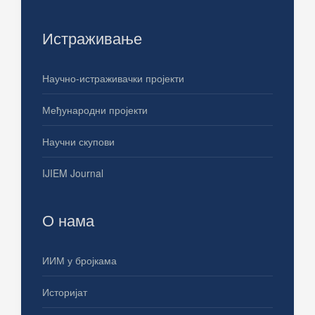
Истраживање
Научно-истраживачки пројекти
Међународни пројекти
Научни скупови
IJIEM Journal
О нама
ИИМ у бројкама
Историјат