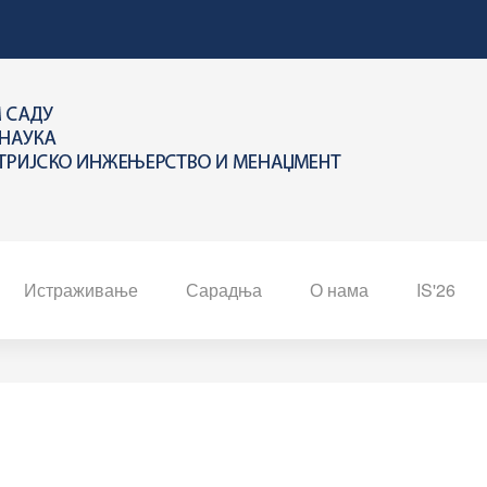
Истраживање
Сарадња
О нама
IS'26