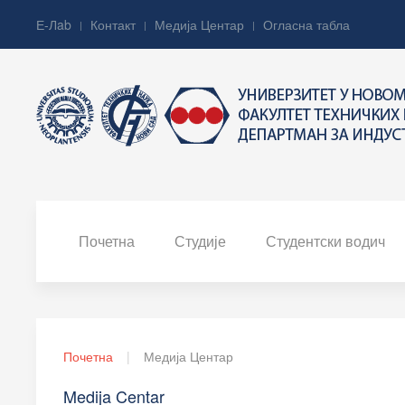
Е-Лab
Контакт
Медија Центар
Огласна табла
Почетна
Студије
Студентски водич
Почетна
Медија Центар
Medija Centar