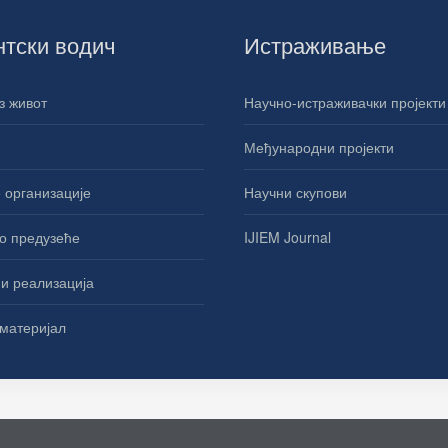
нтски водич
Истраживање
з живот
Научно-истраживачки пројекти
Међународни пројекти
 организације
Научни скупови
о предузеће
IJIEM Journal
и реализација
материјал