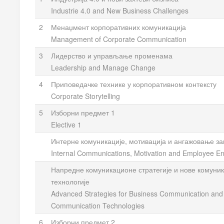
Industrie 4.0 and New Business Challenges
2
Менаџмент корпоративних комуникација
Management of Corporate Communication
3
Лидерство и управљање променама
Leadership and Manage Change
4
Приповедачке технике у корпоративном контексту
Corporate Storytelling
5
Изборни предмет 1
Elective 1
Интерне комуникације, мотивација и ангажовање з
Internal Communications, Motivation and Employee 
Напредне комуникационе стратегије и нове комуни
технологије
Advanced Strategies for Business Communication an
Communication Technologies
6
Изборни предмет 2