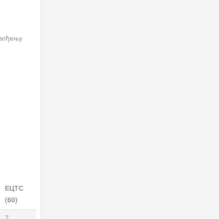
 вођењу
ЕЦТС
(60)
7