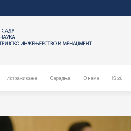
Истраживање
Сарадња
О нама
IS'26