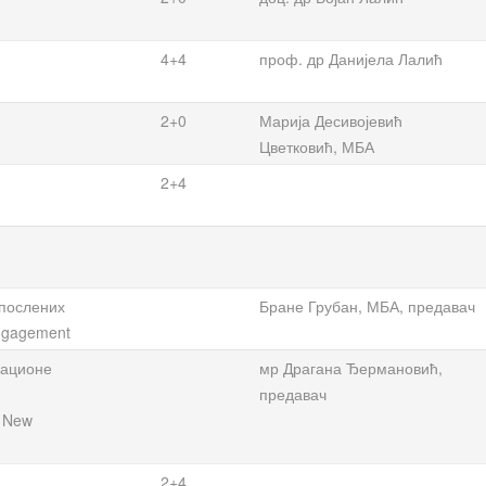
4+4
проф. др Данијела Лалић
2+0
Марија Десивојевић
Цветковић, МБА
2+4
апослених
Бране Грубан, МБА, предавач
Engagement
кационе
мр Драгана Ђермановић,
предавач
d New
2+4