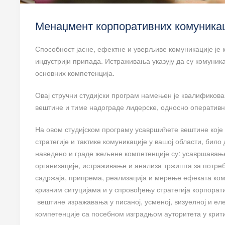
Менаџмент корпоративних комуника
Способност јасне, ефектне и уверљиве комуникације је 
индустрији припада. Истраживања указују да су комуни
основних компетенција.
Овај стручни студијски програм намењен је квалификов
вештине и тиме надограде лидерске, односно оперативн
На овом студијском програму усавршићете вештине које 
стратегије и тактике комуникације у вашој области, било
наведено и граде жељене компетенције су: усавршавањ
организације, истраживање и анализа тржишта за потреб
садржаја, припрема, реализација и мерење ефеката ком
кризним ситуцијама и у спровођењу стратегија корпорат
вештине изражавања у писаној, усменој, визуелној и ел
компетенције са посебном изградњом ауторитета у крит