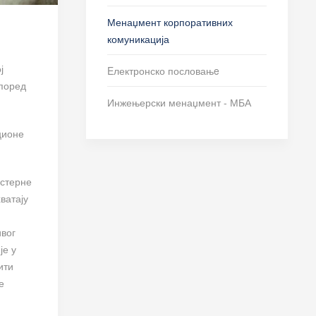
Менаџмент корпоративних
комуникација
ј
Eлектронско пословањe
 поред
Инжењерски менаџмент - МБА
ционе
кстерне
ватају
ивог
је у
ити
е