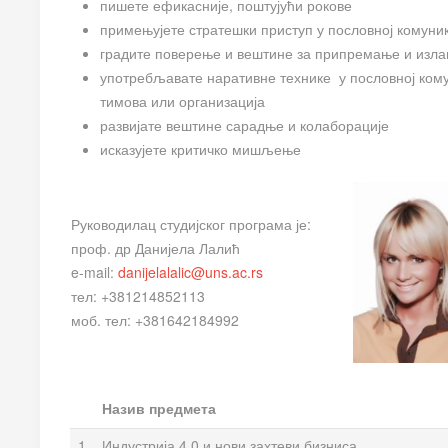
пишете ефикасније, поштујући рокове
примењујете стратешки приступ у пословној комуни
градите поверење и вештине за припремање и изла
употребљавате наративне технике у пословној кому
тимова или организација
развијате вештине сарадње и колаборације
исказујете критичко мишљење
Руководилац студијског програма је:
проф. др Данијела Лалић
e-mail:
danijelalalic@uns.ac.rs
тел: +381214852113
моб. тел: +381642184992
Назив предмета
1
Индустрија 4.0 и нови захтеви бизниса