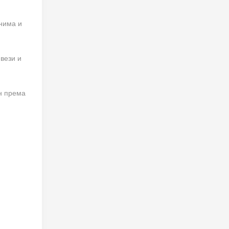
нима и
 вези и
ен према