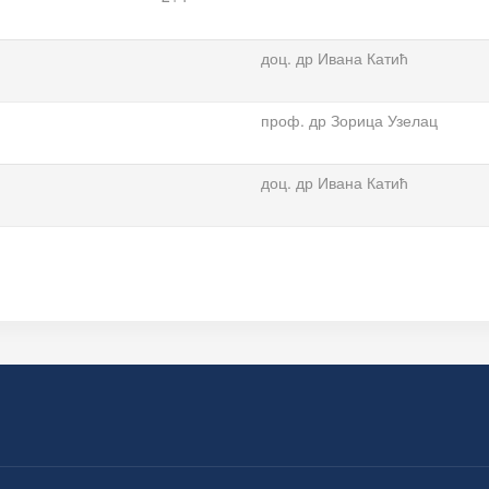
доц. др Ивана Катић
проф. др Зорица Узелац
доц. др Ивана Катић