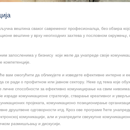
ција
кључна вештина сваког савременог професионалца, без обзира којо
кационе вештине у врху неопходних захтева у пословном окружењу,
аним запосленима у бизнису који желе да унапреде своје комуника
е компетенције.
ће вам омогућити да обликујете и изведете ефективне интерне и е
 да се ради о профитном или јавном сектору. Неке од тема које обух
е личне способности за ефективно комуницирање на свим нивоима
е израде комуникационе стратегије, стварање креативног и уверљ
уникационих пројеката, комуникационо позиционирање организаци
ивне друштвене одговорности итд. Кроз ове програме ћете унапред
ектронској комуникацији, али и унапредити свеукупне комуникацион
ичком размишљању и дискусији.