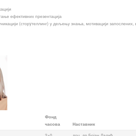
кацији
гање ефективних презентација
никацији (сторyтеллинг) у дељењу знања, мотивацији запослених,
Фонд
часова
Наставник
2+0
доц. др Бојан Лалић