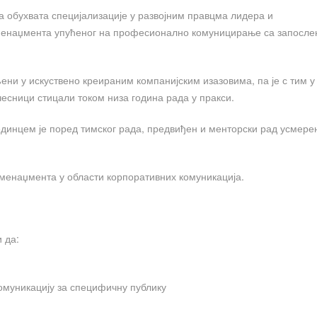
а обухвата специјализације у развојним правцма лидера и
 менаџмента упућеног на професионално комуницирање са запосле
ени у искуствено креираним компанијским изазовима, па је с тим у
есници стицали током низа година рада у пракси.
јединцем је поред тимског рада, предвиђен и менторски рад усмер
 менаџмента у области корпоративних комуникација.
 да:
комуникацију за специфичну публику