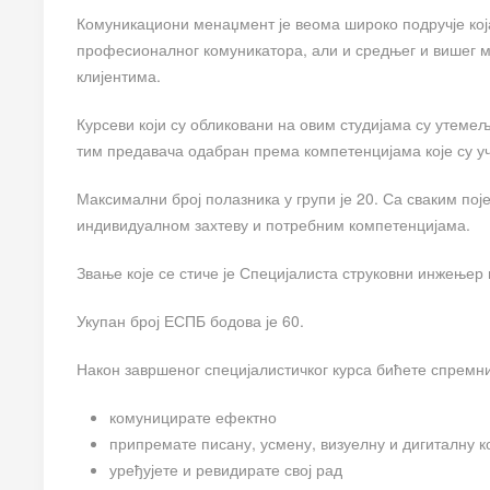
Комуникациони менаџмент је веома широко подручје кој
професионалног комуникатора, али и средњег и вишег
клијентима.
Курсеви који су обликовани на овим студијама су утемељ
тим предавача одабран према компетенцијама које су уч
Максимални број полазника у групи је 20. Са сваким по
индивидуалном захтеву и потребним компетенцијама.
Звање које се стиче је Специјалиста струковни инжењер
Укупан број ЕСПБ бодова је 60.
Након завршеног специјалистичког курса бићете спремни
комуницирате ефектно
припремате писану, усмену, визуелну и дигиталну 
уређујете и ревидирате свој рад