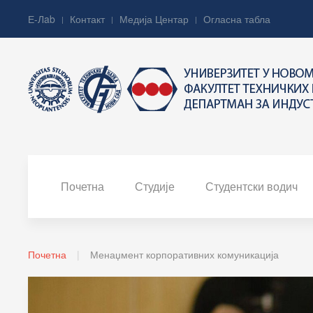
Е-Лab
Контакт
Медија Центар
Огласна табла
Почетна
Студије
Студентски водич
Почетна
Менаџмент корпоративних комуникација