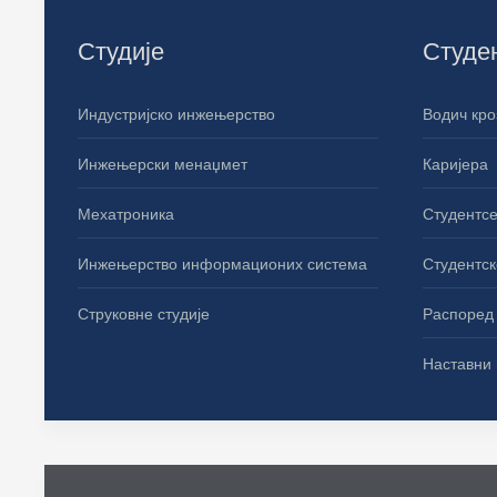
Студије
Студе
Индустријско инжењерство
Водич кро
Инжењерски менаџмет
Каријера
Мехатроника
Студентсе
Инжењерство информационих система
Студентск
Струковне студије
Распоред 
Наставни 