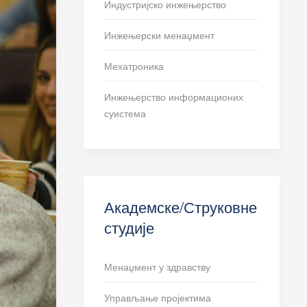
Индустријско инжењерство
Инжењерски менаџмент
Мехатроника
Инжењерство информационих
суистема
Академске/Струковне
студије
Менаџмент у здравству
Управљање пројектима