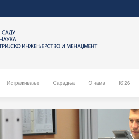
Истраживање
Сарадња
О нама
IS'26