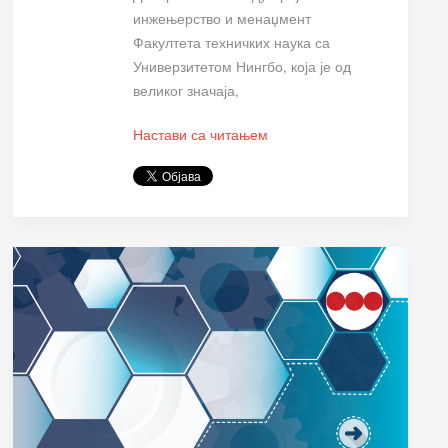
инжењерство и менаџмент
Факултета техничких наука са
Универзитетом Нингбо, која је од
великог значаја,
Настави са читањем