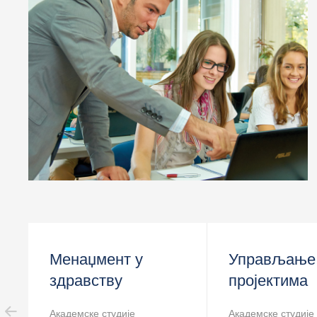
> Инжењерски менаџмет
> Мехатроника
> Инжењерство информационих система
> Струковне студије
Менаџмент у
Управљање
здравству
пројектима
Академске студије
Академске студије