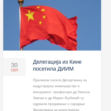
Делегација из Кине
30
посетила ДИИМ
СЕП
Приликом посете Департману за
индустријско инжењерство и
менаџмент, професори др Никола
Зивлак и др Марко Љубичић су
одржали предавање о сарадњи
Департмана за индустријско