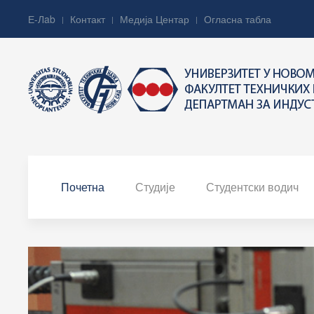
Е-Лab
Контакт
Медија Центар
Огласна табла
Почетна
Студије
Студентски водич