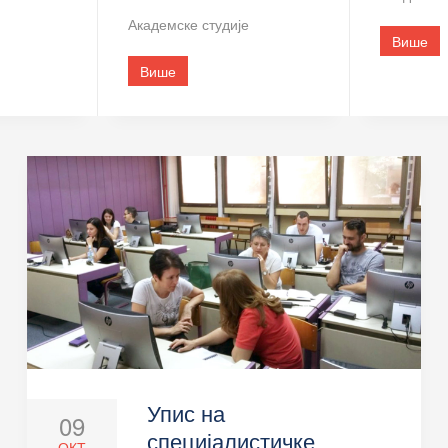
Академске студије
Више
Више
Упис на
09
специјалистичке
ОКТ