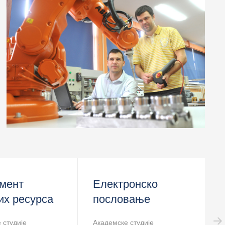
> Сарадња са привредом
> Центри
мент
Електронско
их ресурса
пословање
 студије
Академске студије