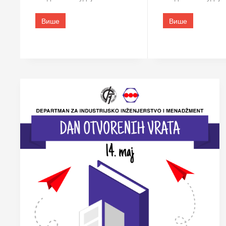
Више
Више