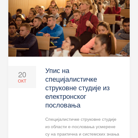
Упис на
20
специјалистичке
ОКТ
струковне студије из
електронског
пословања
Специјалистичке струковне студије
из области е-пословања усмерене
су на практична и системских знања