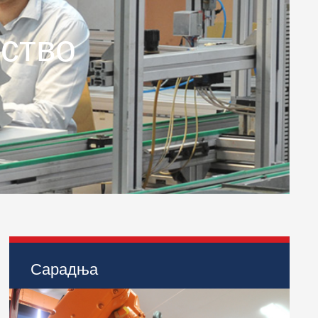
ство
ент
их система
Сарадња
> Међународна сарадња