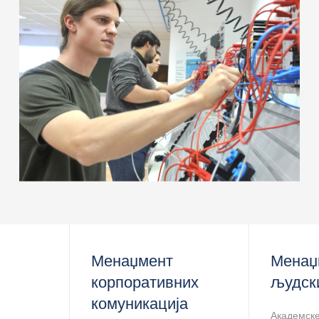
> Међународни пројекти
> Научни скупови
> IJIEM Journal
> IS17
Менаџмент
Менаџ
корпоративних
људск
комуникација
Академске