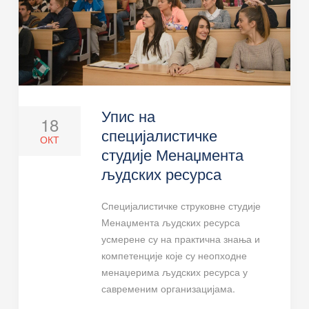
Упис на
18
специјалистичке
ОКТ
студије Менаџмента
људских ресурса
Специјалистичке струковне студије
Менаџмента људских ресурса
усмерене су на практична знања и
компетенције које су неопходне
менаџерима људских ресурса у
савременим организацијама.