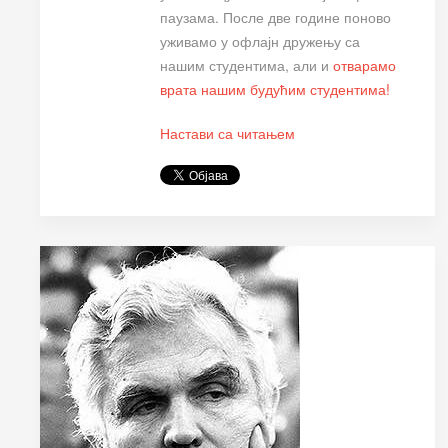
паузама. После две године поново
уживамо у офлајн дружењу са
нашим студентима, али и
отварамо
врата нашим будућим студентима!
Настави са читањем