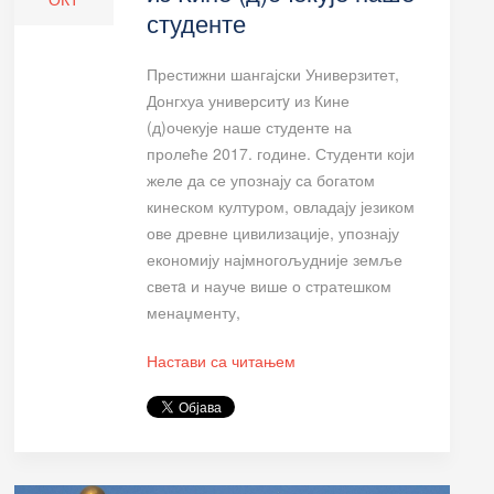
студенте
Престижни шангајски Универзитет,
Донгхуа университy из Кине
(д)очекује наше студенте на
пролеће 2017. године. Студенти који
желе да се упознају са богатом
кинеском културом, овладају језиком
ове древне цивилизације, упознају
економију најмногољудније земље
светa и науче више о стратешком
менаџменту,
Настави са читањем