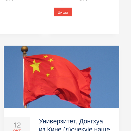
Више
Универзитет, Донгхуа
12
из Кине (д)очекује наше
ОКТ