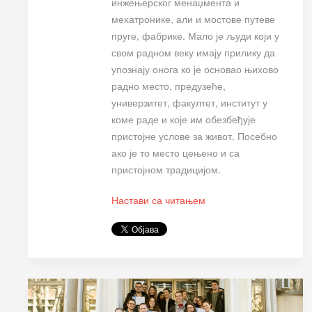
инжењерског менаџмента и
мехатронике, али и мостове путеве
пруге, фабрике. Мало је људи који у
свом радном веку имају прилику да
упознају онога ко је основао њихово
радно место, предузеће,
универзитет, факултет, институт у
коме раде и које им обезбеђује
пристојне услове за живот. Посебно
ако је то место цењено и са
пристојном традицијом.
Настави са читањем