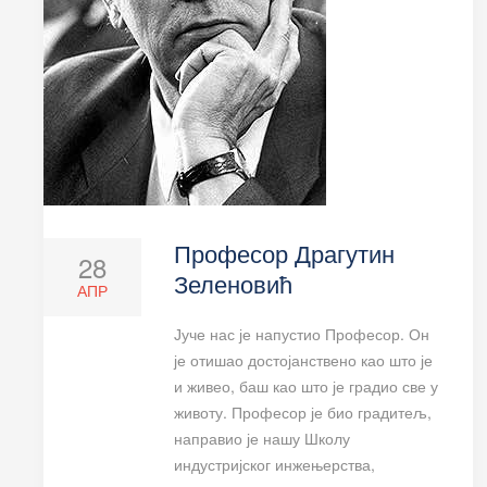
Професор Драгутин
28
Зеленовић
АПР
Јуче нас је напустио Професор. Он
је отишао достојанствено као што је
и живео, баш као што је градио све у
животу. Професор је био градитељ,
направио је нашу Школу
индустријског инжењерства,