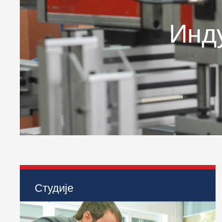
Инд
Ин
Студије
> Индустријско инжењерство