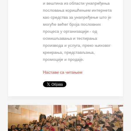
и вештина из области унапређења
пословања коришћењем интернета
као средства за унапређење што је
могуће већег броја пословних
процеса у организацији - од
осмишљавања и тестирања
производа и услуга, преко њиховог
креирања, представљања,
промоције и продаје.
Настави са читањем