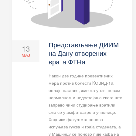
Представљање ДИИМ
13
на Дану отворених
МАЈ
врата ФТНа
Након две године превентивних
мера против болести KОВИД-19,
онлајн наставе, живота у тзв. новом
нормалном и недостајања свега што
заправо чини студирање вратили
смо се у амфитеатре и учионице.
Ходнике факултета поново
испуњава гужва и граја студената, а
у Машинцу се поново пије кафа на