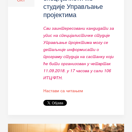
студије Управљање
пројектима
Сви заинтересовани кандидати за
упис на специјалистичке студије
Управљање пројектима могу се
детаљније информисати о
програму студија на састанку који
ће бити организован у четвртак
11.09.2018. у 17 часова у сали 106
ИТЦ/ФТН.
Настави са читањем