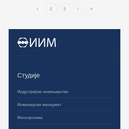
1
2
3
Студије
Индустријско инжењерство
Инжењерски менаџмет
Мехатроника