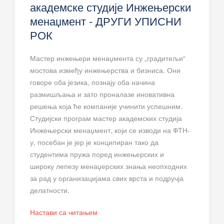
академске студије Инжењерски
менаџмент - ДРУГИ УПИСНИ
РОК
Мастер инжењери менаџмента су „градитељи“
мостова између инжењерства и бизниса. Они
говоре оба језика, познају оба начина
размишљања и зато проналазе иновативна
решења која ће компаније учинити успешним.
Студијски програм мастер академских студија
Инжењерски менаџмент, који се изводи на ФТН-
у, посебан је јер је конципиран тако да
студентима пружа поред инжењерских и
широку лепезу менаџерских знања неопходних
за рад у организацијама свих врста и подручја
делатности.
Настави са читањем