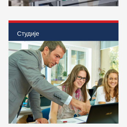
Индустријско инжењерство
Упис 2026!
Инжењерски менаџмент
Мехатроника
Инжењерство информацион
Студије
> Индустријско инжењерство
> Инжењерски менаџмет
> Мехатроника
> Инжењерство информационих система
> Струковне студије