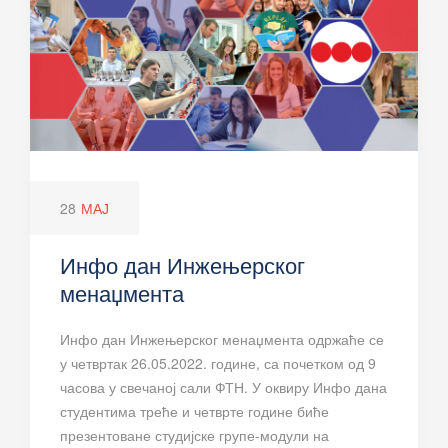
28
МАЈ
Инфо дан Инжењерског
менаџмента
Инфо дан Инжењерског менаџмента одржаће се
у четвртак 26.05.2022. године, са почетком од 9
часова у свечаној сали ФТН. У оквиру Инфо дана
студентима треће и четврте године биће
презентоване студијске групе-модули на