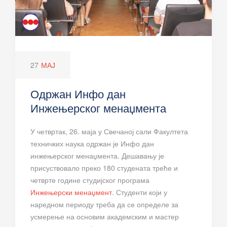
27
МАЈ
Одржан Инфо дан
Инжењерског менаџмента
У четвртак, 26. маја у Свечаној сали Факултета
техничких наука одржан је Инфо дан
инжењерског менаџмента. Дешавању је
присуствовало преко 180 студената треће и
четврте године студијског програма
Инжењерски менаџмент
. Студенти који у
наредном периоду треба да се определе за
усмерење на основим академским и мастер