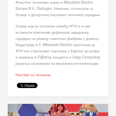
Факултет техничких наука и Mitsubishi Electric
Europe B.V., Ratingen, Немачка, потписали су
Уговор о дугорочној пословно-техничкој сарадњи.
Уговор који је потписан између ФТН-а и ове
истакнуте компаније дефинише заједничку
сарадњу на развоју паметних фабрика у домену
Индустрије 4.0. Mitsubishi Electric препознао је
ФТН као стратешког партнера у Европи за развој
и примену e-F@ctroy концепта и Edge Computing
решења заснованих на вештачкој интелигенцији.
Настави са читањем