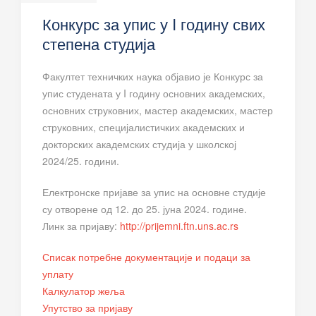
Конкурс за упис у I годину свих
степена студија
Факултет техничких наука објавио је Конкурс за
упис студената у I годину основних академских,
основних струковних, мастер академских, мастер
струковних, специјалистичких академских и
докторских академских студија у школској
2024/25. години.
Електронске пријаве за упис на основне студије
су отворене од 12. до 25. јуна 2024. године.
Линк за пријаву:
http://prijemni.ftn.uns.ac.rs
Списак потребне документације и подаци за
уплату
Калкулатор жеља
Упутство за пријаву