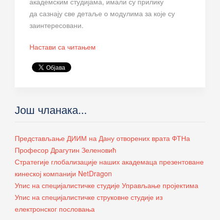
академским студијама, имали су прилику
да сазнају све детаље о модулима за које су
заинтересовани.
Настави са читањем
Још чланака...
Представљање ДИИМ на Дану отворених врата ФТНа
Професор Драгутин Зеленовић
Стратегије глобализације наших академаца презентоване
кинеској компанији NetDragon
Упис на специјалистичке студије Управљање пројектима
Упис на специјалистичке струковне студије из
електронског пословања