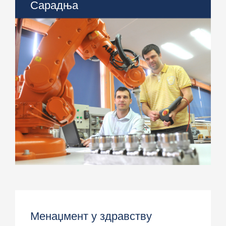
Сарадња
> Међународна сарадња
> Сарадња са привредом
> Центри
Менаџмент у здравству