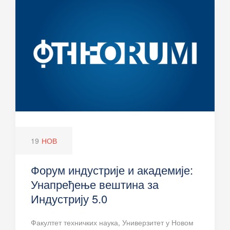
19
НОВ
Форум индустрије и академије:
Унапређење вештина за
Индустрију 5.0
Факултет техничких наука, Универзитет у Новом