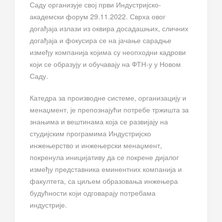
Саду организује свој први Индустријско-
академски форум 29.11.2022. Сврха овог
догађаја излази из оквира досадашњих, сличних
догађаја и фокусира се на јачање сарадње
између компанија којима су неопходни кадрови
који се образују и обучавају на ФТН-у у Новом
Саду.
Катедра за производне системе, организацију и
менаџмент, је препознајући потребе тржишта за
знањима и вештинама која се развијају на
студијским програмима Индустријско
инжењерство и инжењерски менаџмент,
покренула иницијативу да се покрене дијалог
између представника еминентних компанија и
факултета, са циљем образовања инжењера
будућности који одговарају потребама
индустрије.