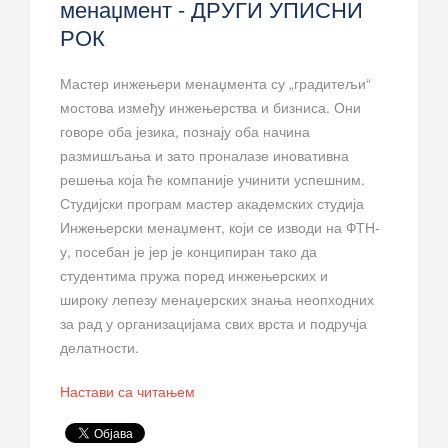
менаџмент - ДРУГИ УПИСНИ
РОК
Мастер инжењери менаџмента су „градитељи“
мостова између инжењерства и бизниса. Они
говоре оба језика, познају оба начина
размишљања и зато проналазе иновативна
решења која ће компаније учинити успешним.
Студијски програм мастер академских студија
Инжењерски менаџмент, који се изводи на ФТН-
у, посебан је јер је конципиран тако да
студентима пружа поред инжењерских и
широку лепезу менаџерских знања неопходних
за рад у организацијама свих врста и подручја
делатности.
Настави са читањем