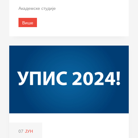
Академске студије
Више
07
ЈУН