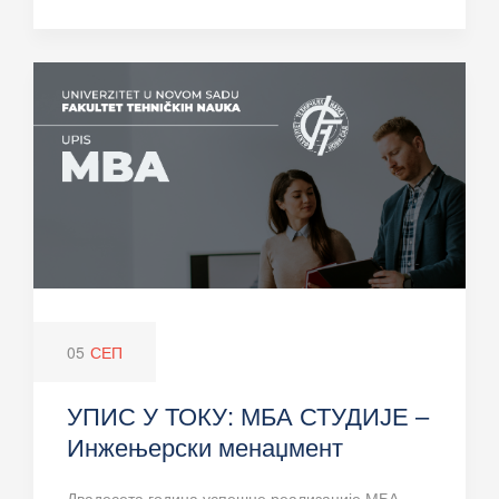
05
СЕП
УПИС У ТОКУ: МБА СТУДИЈЕ –
Инжењерски менаџмент
Двадесета година успешне реализације МБА