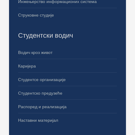
Инжењерство информационих система
Струковне студије
Студентски водич
Водич кроз живот
Каријера
Студентсе организације
Студентско предузеће
Распоред и реализација
Наставни материјал