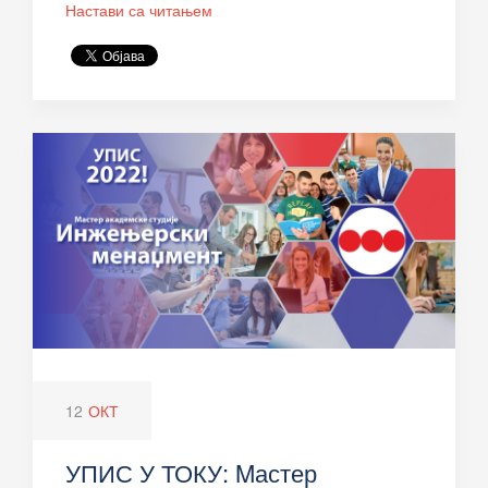
Настави са читањем
12
ОКТ
УПИС У ТОКУ: Mастер