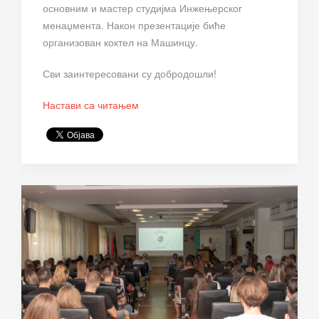
основним и мастер студијма Инжењерског
менаџмента. Након презентације биће
организован коктел на Машинцу.
Сви заинтересовани су добродошли!
Настави са читањем