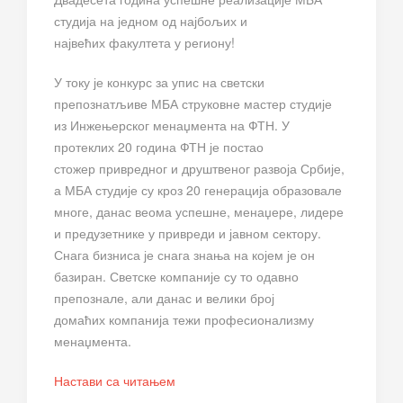
студија на једном од најбољих и
највећих факултета у региону!
У току је конкурс за упис на светски
препознатљиве МБА струковне мастер студије
из Инжењерског менаџмента на ФТН. У
протеклих 20 година ФТН је постао
стожер привредног и друштвеног развоја Србије,
а МБА студије су кроз 20 генерација образовале
многе, данас веома успешне, менаџере, лидере
и предузетнике у привреди и јавном сектору.
Снага бизниса је снага знања на којем је он
базиран. Светске компаније су то одавно
препознале, али данас и велики број
домаћих компанија тежи професионализму
менаџмента.
Настави са читањем