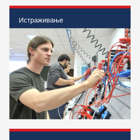
Истраживање
> Научно-истраживачки пројекти
> Међународни пројекти
> Научни скупови
> IJIEM Journal
> IS17